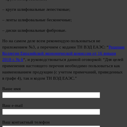
– круги шлифовальные лепестковые;
– ленты шлифовальные бесконечные;
– диски шлифовальные фибровые.
Но на самом деле всем рекомендую пользоваться не
приложением №3, а перечнем с кодами ТН ВЭД ЕАЭС: “
Решение
Коллегии Евразийской экономической комиссии от 16 января
2018 г. № 6
“, и руководствоваться данной оговоркой: “Для целей
применения настоящего перечня необходимо пользоваться как
наименованием продукции (с учетом примечаний, приведенных
в графе 4), так и кодом ТН ВЭД ЕАЭС.”
Ваше имя
Ваш e-mail
Ваш контактный телефон