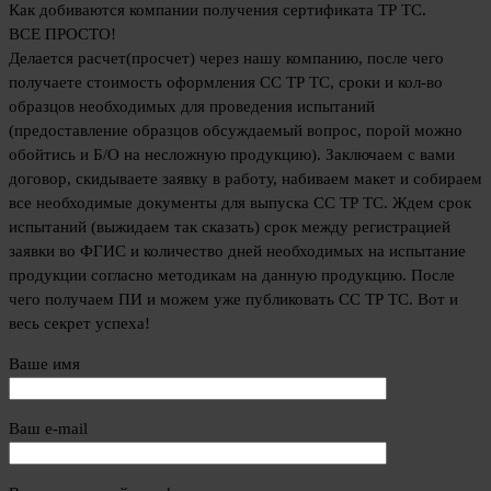
Как добиваются компании получения сертификата ТР ТС.
ВСЕ ПРОСТО!
Делается расчет(просчет) через нашу компанию, после чего
получаете стоимость оформления СС ТР ТС, сроки и кол-во
образцов необходимых для проведения испытаний
(предоставление образцов обсуждаемый вопрос, порой можно
обойтись и Б/О на несложную продукцию). Заключаем с вами
договор, скидываете заявку в работу, набиваем макет и собираем
все необходимые документы для выпуска СС ТР ТС. Ждем срок
испытаний (выжидаем так сказать) срок между регистрацией
заявки во ФГИС и количество дней необходимых на испытание
продукции согласно методикам на данную продукцию. После
чего получаем ПИ и можем уже публиковать СС ТР ТС. Вот и
весь секрет успеха!
Ваше имя
Ваш e-mail