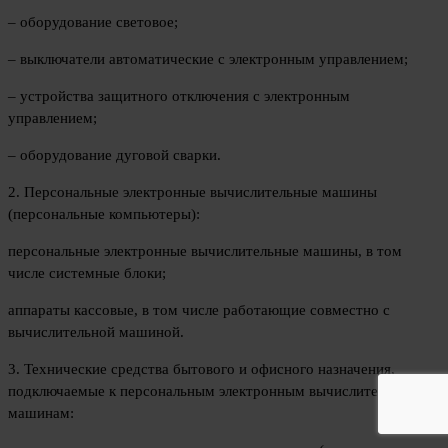
– оборудование световое;
– выключатели автоматические с электронным управлением;
– устройства защитного отключения с электронным
управлением;
– оборудование дуговой сварки.
2. Персональные электронные вычислительные машины
(персональные компьютеры):
персональные электронные вычислительные машины, в том
числе системные блоки;
аппараты кассовые, в том числе работающие совместно с
вычислительной машиной.
3. Технические средства бытового и офисного назначения,
подключаемые к персональным электронным вычислительным
машинам: