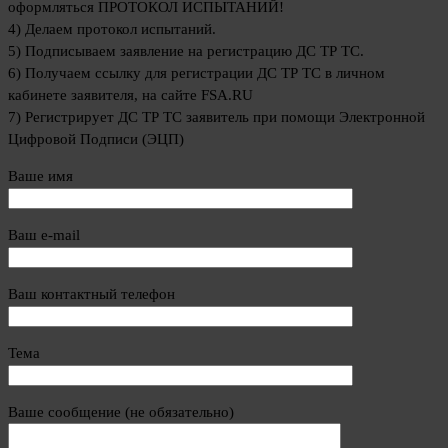
оформляться ПРОТОКОЛ ИСПЫТАНИЙ!
4) Делаем протокол испытаний.
5) Подписываем заявление на регистрацию ДС ТР ТС.
6) Получаем ссылку для регистрации ДС ТР ТС в личном
кабинете заявителя, на сайте FSA.RU
7) Регистрирует ДС ТР ТС заявитель при помощи Электронной
Цифровой Подписи (ЭЦП)
Ваше имя
Ваш e-mail
Ваш контактный телефон
Тема
Ваше сообщение (не обязательно)